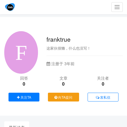
Toggl
navig
franktrue
这家伙很懒，什么也没写！
注册于 3年前
回答
文章
关注者
0
0
0
关注TA
向TA提问
发私信