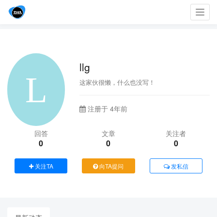
Toggl
navig
llg
这家伙很懒，什么也没写！
注册于 4年前
回答
文章
关注者
0
0
0
关注TA
向TA提问
发私信