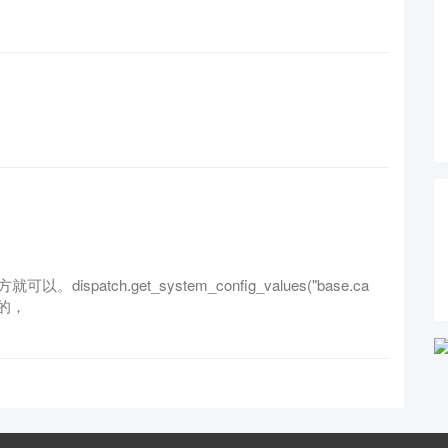
。dispatch.get_system_config_values("base.ca
用的，