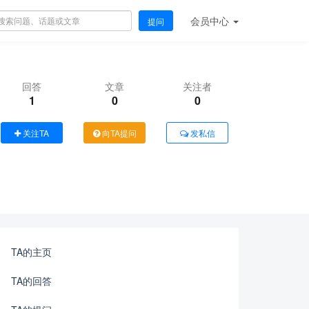
会员
中心
提问
回答
文章
关注者
1
0
0
关注TA
向TA提问
发私信
TA的主页
TA的回答