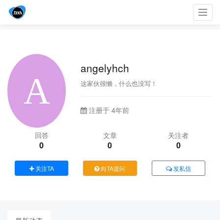
Toggl
navig
angelyhch
这家伙很懒，什么也没写！
注册于 4年前
回答
文章
关注者
0
0
0
关注TA
向TA提问
发私信