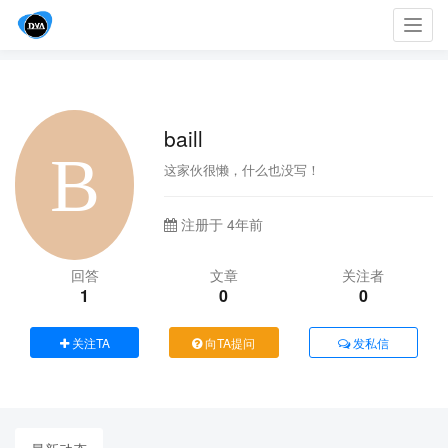
Toggl
navig
baill
这家伙很懒，什么也没写！
注册于 4年前
回答
文章
关注者
1
0
0
关注TA
向TA提问
发私信