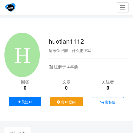
Toggl
navig
huotian1112
这家伙很懒，什么也没写！
注册于 4年前
回答
文章
关注者
0
0
0
关注TA
向TA提问
发私信