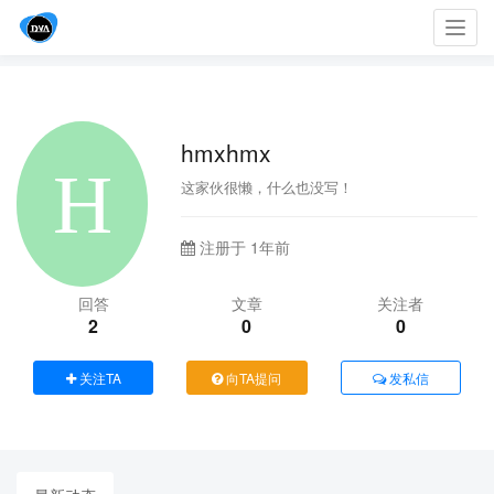
Toggl
navig
hmxhmx
这家伙很懒，什么也没写！
注册于 1年前
回答
文章
关注者
2
0
0
关注TA
向TA提问
发私信