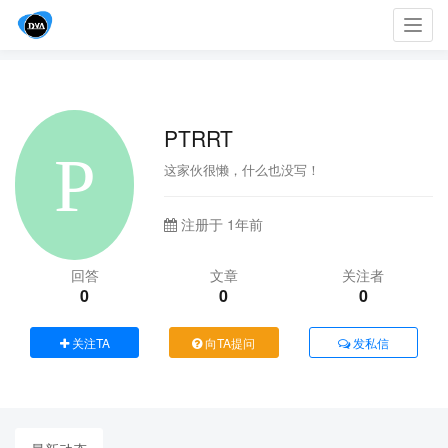
Toggl
navig
PTRRT
这家伙很懒，什么也没写！
注册于 1年前
回答
文章
关注者
0
0
0
关注TA
向TA提问
发私信