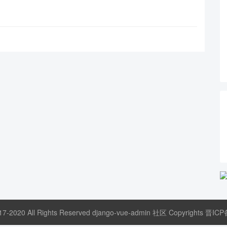
17-2020 All Rights Reserved django-vue-admin 社区 Copyrights
晋ICP