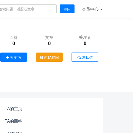
会员
中心
提问
回答
文章
关注者
0
0
0
关注TA
向TA提问
发私信
TA的主页
TA的回答