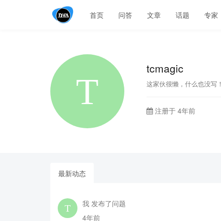
首页
问答
文章
话题
专家
tcmagic
这家伙很懒，什么也没写
注册于 4年前
最新动态
我 发布了问题
4年前