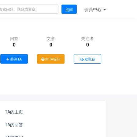
会员
中心
提问
回答
文章
关注者
0
0
0
关注TA
向TA提问
发私信
TA的主页
TA的回答