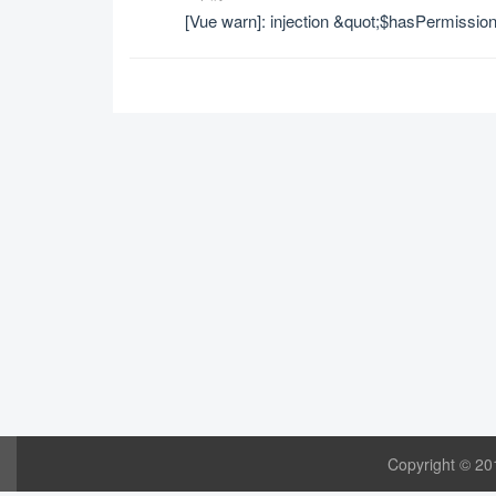
[Vue warn]: injection &quot;$hasPermission
Copyright © 20