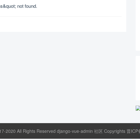
s&quot; not found.
17-2020 All Rights Reserved django-vue-admin 社区 Copyrights
晋ICP