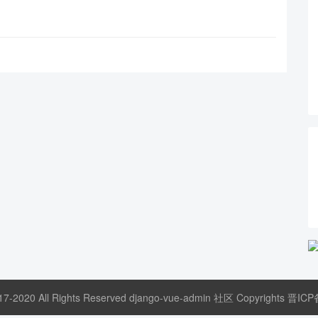
17-2020 All Rights Reserved django-vue-admin 社区 Copyrights
晋ICP