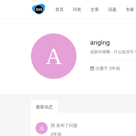
首页
问答
文章
话题
专家
anging
这家伙很懒，什么也没写
注册于 2年前
最新动态
我 发布了问题
2年前