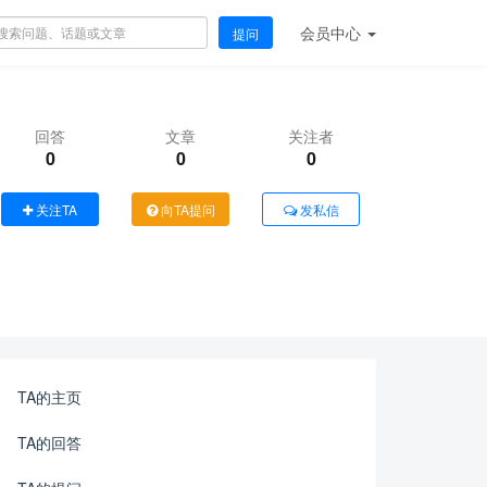
会员
中心
提问
回答
文章
关注者
0
0
0
关注TA
向TA提问
发私信
TA的主页
TA的回答