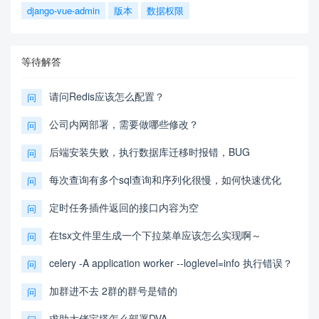
django-vue-admin
版本
数据权限
等待解答
请问Redis应该怎么配置？
问
公司内网部署，需要做哪些修改？
问
后端安装失败，执行数据库迁移时报错，BUG
问
每次查询有多个sql查询和序列化很慢，如何快速优化
问
定时任务插件返回的接口内容为空
问
在tsx文件里生成一个下拉菜单应该怎么实现啊～
问
celery -A application worker --loglevel=info 执行错误？
问
加群进不去 2群的群号是错的
问
求助大佬宝塔怎么部署DVA