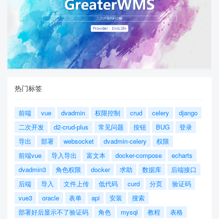
热门标签
前端
vue
dvadmin
权限控制
crud
celery
django
二次开发
d2-crud-plus
常见问题
按钮
BUG
登录
导出
部署
websocket
dvadmin-celery
权限
前端vue
导入导出
富文本
docker-compose
echarts
dvadmin3
角色权限
docker
求助
数据库
后端接口
后端
导入
文件上传
低代码
curd
分页
验证码
vue3
oracle
表单
api
安装
搜索
部署好后显示不了验证码
角色
mysql
教程
表格