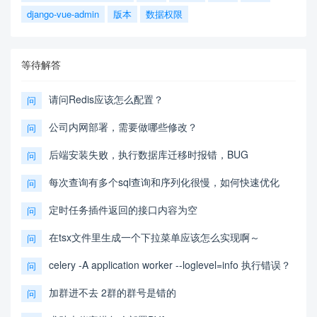
django-vue-admin
版本
数据权限
等待解答
请问Redis应该怎么配置？
问
公司内网部署，需要做哪些修改？
问
后端安装失败，执行数据库迁移时报错，BUG
问
每次查询有多个sql查询和序列化很慢，如何快速优化
问
定时任务插件返回的接口内容为空
问
在tsx文件里生成一个下拉菜单应该怎么实现啊～
问
celery -A application worker --loglevel=info 执行错误？
问
加群进不去 2群的群号是错的
问