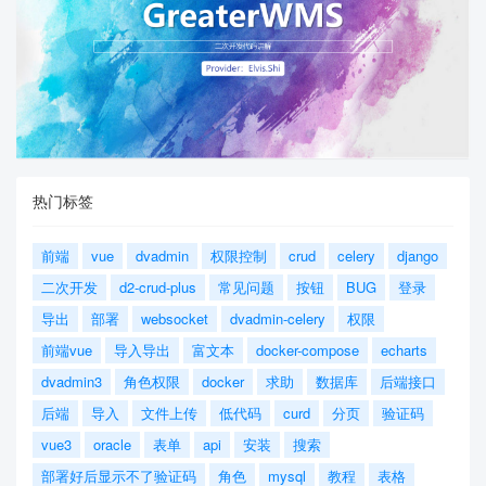
热门标签
前端
vue
dvadmin
权限控制
crud
celery
django
二次开发
d2-crud-plus
常见问题
按钮
BUG
登录
导出
部署
websocket
dvadmin-celery
权限
前端vue
导入导出
富文本
docker-compose
echarts
dvadmin3
角色权限
docker
求助
数据库
后端接口
后端
导入
文件上传
低代码
curd
分页
验证码
vue3
oracle
表单
api
安装
搜索
部署好后显示不了验证码
角色
mysql
教程
表格