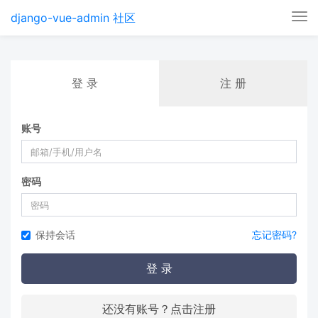
django-vue-admin 社区
Tog
nav
登 录
注 册
账号
密码
保持会话
忘记密码?
登 录
还没有账号？点击注册