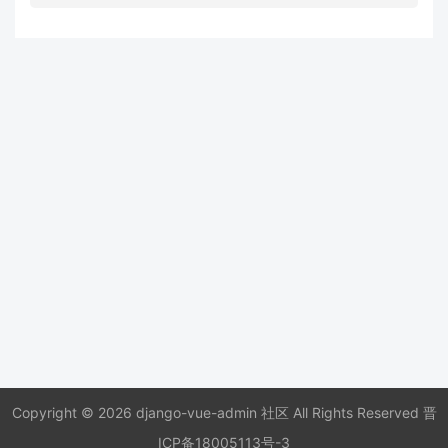
Copyright © 2026 django-vue-admin 社区 All Rights Reserved
晋
ICP备18005113号-3