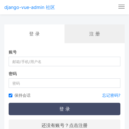
django-vue-admin 社区
Tog
nav
登 录
注 册
账号
密码
保持会话
忘记密码?
登 录
还没有账号？点击注册