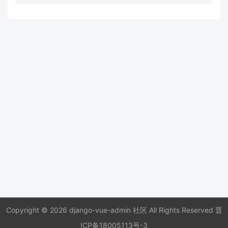
Copyright © 2026 django-vue-admin 社区 All Rights Reserved
晋
ICP备18005113号-3