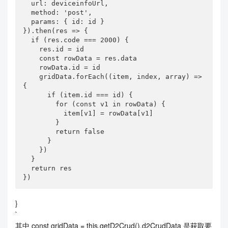
  url: deviceinfoUrl,

  method: 'post',

  params: { id: id }

}).then(res => {

  if (res.code === 2000) {

    res.id = id

    const rowData = res.data

    rowData.id = id

    gridData.forEach((item, index, array) => 
{

      if (item.id === id) {

        for (const v1 in rowData) {

          item[v1] = rowData[v1]

        }

        return false

      }

    })

  }

  return res

})
}
`
其中 const gridData = this.getD2Crud().d2CrudData 是获取要