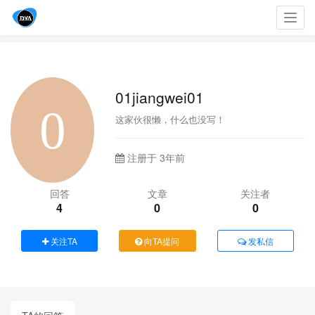
Toggl
navig
01jiangwei01
这家伙很懒，什么也没写！
注册于 3年前
回答
文章
关注者
4
0
0
关注TA
向TA提问
发私信