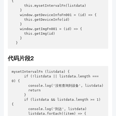
{

      this.mysetIntervalFn(listdata)

    }

    window.getDeviceInfoFn001 = (id) => {

      this.getDeviceInfo(id)

    }

    window.getImgFn001 = (id) => {

      this.getImg(id)

    }

  }
代码片段2
mysetIntervalFn (listdata) {

      if (!listdata || listdata.length === 
0) {

        console.log('没有查询到设备', listdata)

        return

      }

      if (listdata && listdata.length >= 1) 
{

        console.log('到达', listdata)

        listdata.forEach((item) => {
