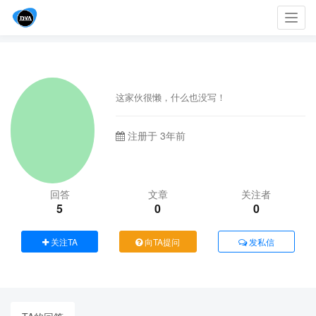
Toggl
navig
这家伙很懒，什么也没写！
注册于 3年前
回答
文章
关注者
5
0
0
关注TA
向TA提问
发私信