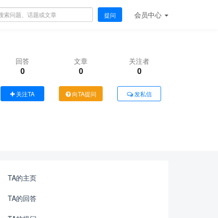
会员
中心
提问
回答
文章
关注者
0
0
0
关注TA
向TA提问
发私信
TA的主页
TA的回答