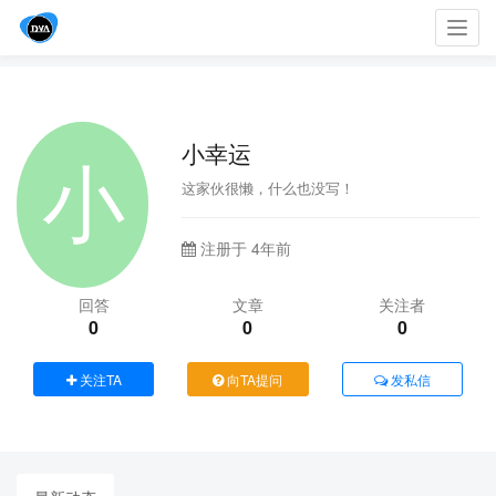
Toggl
navig
小幸运
这家伙很懒，什么也没写！
注册于 4年前
回答
文章
关注者
0
0
0
关注TA
向TA提问
发私信