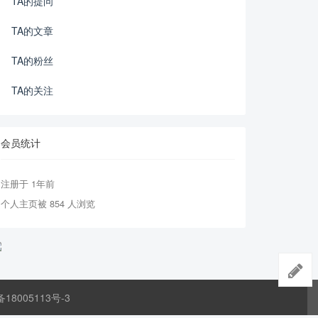
TA的提问
TA的文章
TA的粉丝
TA的关注
会员统计
注册于 1年前
个人主页被 854 人浏览
备18005113号-3