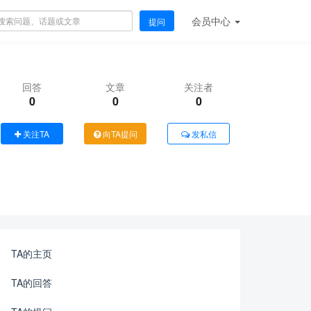
会员
中心
提问
回答
文章
关注者
0
0
0
关注TA
向TA提问
发私信
TA的主页
TA的回答