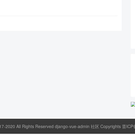
17-2020 All Rights Reserved django-vue-admin 社区 Copyrights
晋ICP