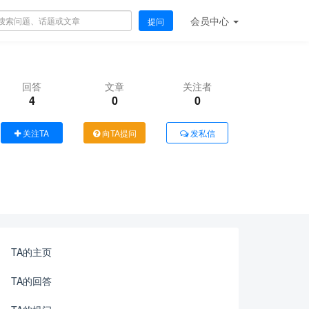
会员
中心
提问
回答
文章
关注者
4
0
0
关注TA
向TA提问
发私信
TA的主页
TA的回答