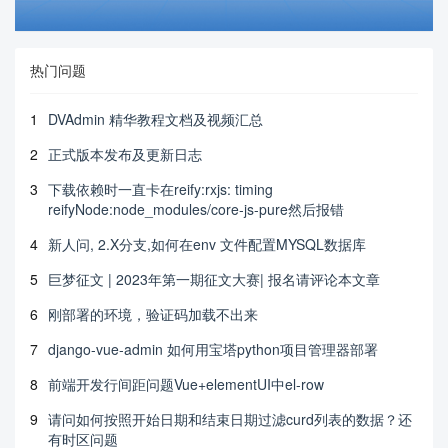
热门问题
1
DVAdmin 精华教程文档及视频汇总
2
正式版本发布及更新日志
3
下载依赖时一直卡在reify:rxjs: timing
reifyNode:node_modules/core-js-pure然后报错
4
新人问, 2.X分支,如何在env 文件配置MYSQL数据库
5
巨梦征文 | 2023年第一期征文大赛| 报名请评论本文章
6
刚部署的环境，验证码加载不出来
7
django-vue-admin 如何用宝塔python项目管理器部署
8
前端开发行间距问题Vue+elementUI中el-row
9
请问如何按照开始日期和结束日期过滤curd列表的数据？还
有时区问题