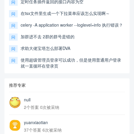
定时任务插件返回的接口内容为空
问
在tsx文件里生成一个下拉菜单应该怎么实现啊～
问
celery -A application worker --loglevel=info 执行错误？
问
加群进不去 2群的群号是错的
问
求助大佬宝塔怎么部署DVA
问
使用超级管理员登录可以成功，但是使用普通用户登录
问
就一直循环在登录页
推荐专家
null
2个答案 0次被采纳
yuanxiaotian
37个答案 6次被采纳