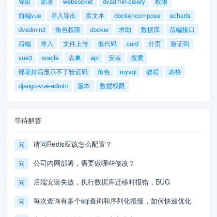
导出
部署
websocket
dvadmin-celery
权限
前端vue
导入导出
富文本
docker-compose
echarts
dvadmin3
角色权限
docker
求助
数据库
后端接口
后端
导入
文件上传
低代码
curd
分页
验证码
vue3
oracle
表单
api
安装
搜索
部署好后显示不了验证码
角色
mysql
教程
表格
django-vue-admin
版本
数据权限
等待解答
请问Redis应该怎么配置？
问
公司内网部署，需要做哪些修改？
问
后端安装失败，执行数据库迁移时报错，BUG
问
每次查询有多个sql查询和序列化很慢，如何快速优化
问