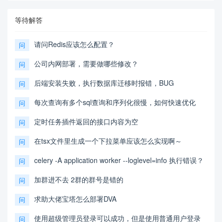
等待解答
请问Redis应该怎么配置？
问
公司内网部署，需要做哪些修改？
问
后端安装失败，执行数据库迁移时报错，BUG
问
每次查询有多个sql查询和序列化很慢，如何快速优化
问
定时任务插件返回的接口内容为空
问
在tsx文件里生成一个下拉菜单应该怎么实现啊～
问
celery -A application worker --loglevel=info 执行错误？
问
加群进不去 2群的群号是错的
问
求助大佬宝塔怎么部署DVA
问
使用超级管理员登录可以成功，但是使用普通用户登录
问