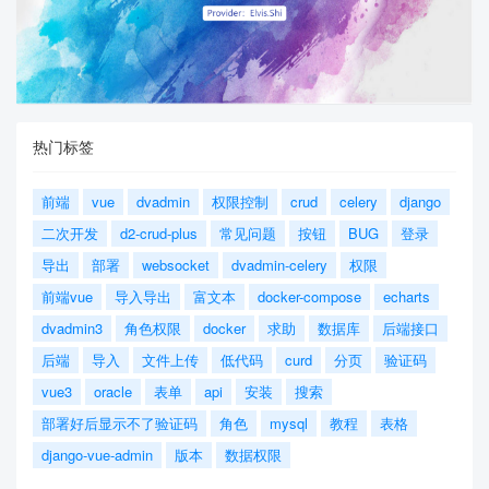
热门标签
前端
vue
dvadmin
权限控制
crud
celery
django
二次开发
d2-crud-plus
常见问题
按钮
BUG
登录
导出
部署
websocket
dvadmin-celery
权限
前端vue
导入导出
富文本
docker-compose
echarts
dvadmin3
角色权限
docker
求助
数据库
后端接口
后端
导入
文件上传
低代码
curd
分页
验证码
vue3
oracle
表单
api
安装
搜索
部署好后显示不了验证码
角色
mysql
教程
表格
django-vue-admin
版本
数据权限