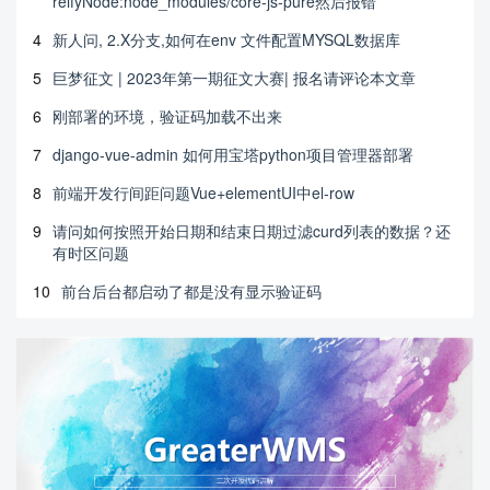
reifyNode:node_modules/core-js-pure然后报错
4
新人问, 2.X分支,如何在env 文件配置MYSQL数据库
5
巨梦征文 | 2023年第一期征文大赛| 报名请评论本文章
6
刚部署的环境，验证码加载不出来
7
django-vue-admin 如何用宝塔python项目管理器部署
8
前端开发行间距问题Vue+elementUI中el-row
9
请问如何按照开始日期和结束日期过滤curd列表的数据？还
有时区问题
10
前台后台都启动了都是没有显示验证码