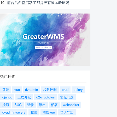
10
前台后台都启动了都是没有显示验证码
热门标签
前端
vue
dvadmin
权限控制
crud
celery
django
二次开发
d2-crud-plus
常见问题
按钮
BUG
登录
导出
部署
websocket
dvadmin-celery
权限
前端vue
导入导出