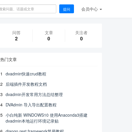
会员
中心
提问
问答
文章
关注者
2
0
0
热门文章
1
dvadmin快速crud教程
2
后端插件开发教程文档
3
dvadmin开发常用方法总结整理
4
DVAdmin 导入导出配置教程
5
小白纯新 WINDOWS10 使用Anaconda3搭建
dvadmin本地运行环境记录贴
6
django rest framework简易教程