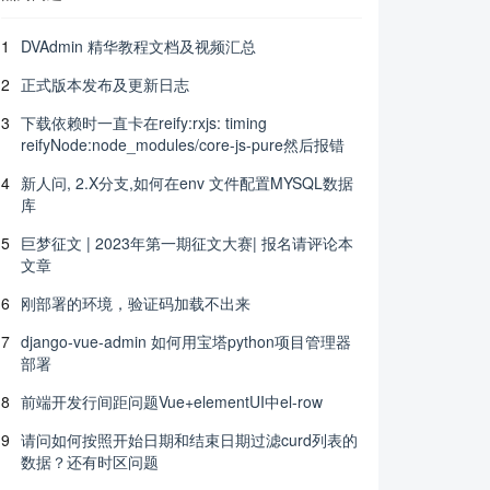
1
DVAdmin 精华教程文档及视频汇总
2
正式版本发布及更新日志
3
下载依赖时一直卡在reify:rxjs: timing
reifyNode:node_modules/core-js-pure然后报错
4
新人问, 2.X分支,如何在env 文件配置MYSQL数据
库
5
巨梦征文 | 2023年第一期征文大赛| 报名请评论本
文章
6
刚部署的环境，验证码加载不出来
7
django-vue-admin 如何用宝塔python项目管理器
部署
8
前端开发行间距问题Vue+elementUI中el-row
9
请问如何按照开始日期和结束日期过滤curd列表的
数据？还有时区问题