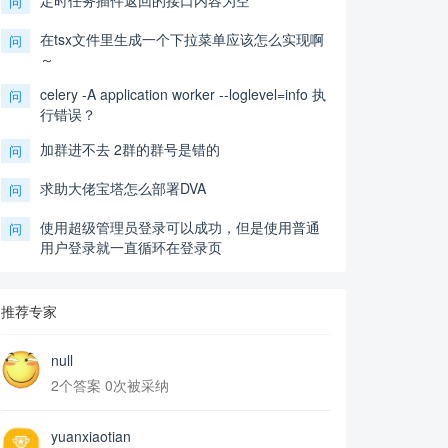
定时任务插件返回的接口内容为空
问
在tsx文件里生成一个下拉菜单应该怎么实现啊
问
～
celery -A application worker --loglevel=info 执
问
行错误？
加群进不去 2群的群号是错的
问
求助大佬宝塔怎么部署DVA
问
使用超级管理员登录可以成功，但是使用普通
问
用户登录就一直循环在登录页
推荐专家
null
2个答案 0次被采纳
yuanxiaotian