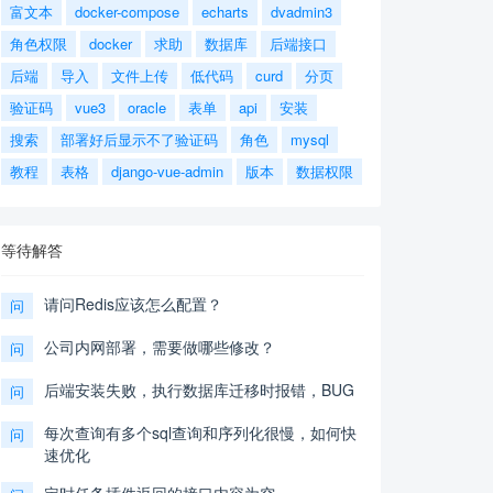
富文本
docker-compose
echarts
dvadmin3
角色权限
docker
求助
数据库
后端接口
后端
导入
文件上传
低代码
curd
分页
验证码
vue3
oracle
表单
api
安装
搜索
部署好后显示不了验证码
角色
mysql
教程
表格
django-vue-admin
版本
数据权限
等待解答
请问Redis应该怎么配置？
问
公司内网部署，需要做哪些修改？
问
后端安装失败，执行数据库迁移时报错，BUG
问
每次查询有多个sql查询和序列化很慢，如何快
问
速优化