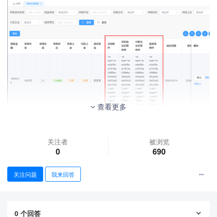
查看更多
该模块的crud代码块如下：
关注者
被浏览
0
690
contract_file: {

关注问题
我来回答
                    title: '合同附件',

                    type: 'file-uploader',

                    search: {

                        show: false,

                    },

0
个回答