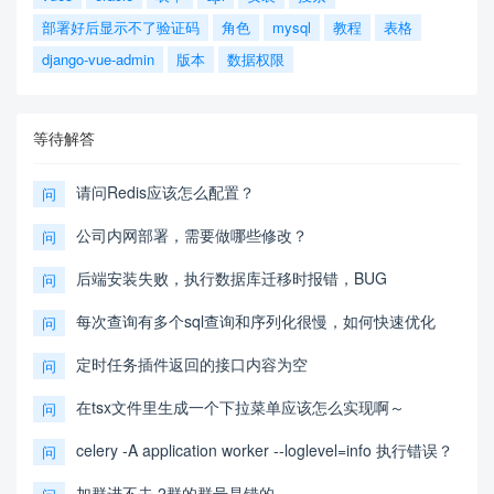
部署好后显示不了验证码
角色
mysql
教程
表格
django-vue-admin
版本
数据权限
等待解答
请问Redis应该怎么配置？
问
公司内网部署，需要做哪些修改？
问
后端安装失败，执行数据库迁移时报错，BUG
问
每次查询有多个sql查询和序列化很慢，如何快速优化
问
定时任务插件返回的接口内容为空
问
在tsx文件里生成一个下拉菜单应该怎么实现啊～
问
celery -A application worker --loglevel=info 执行错误？
问
加群进不去 2群的群号是错的