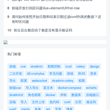
8
前端开发行间距问题Vue+elementUI中el-row
9
请问如何按照开始日期和结束日期过滤curd列表的数据？还
有时区问题
10
前台后台都启动了都是没有显示验证码
热门标签
前端
vue
dvadmin
权限控制
crud
celery
django
二次开发
d2-crud-plus
常见问题
按钮
BUG
登录
导出
部署
websocket
dvadmin-celery
权限
前端vue
导入导出
富文本
docker-compose
echarts
dvadmin3
角色权限
docker
求助
数据库
后端接口
后端
导入
文件上传
低代码
curd
分页
验证码
vue3
oracle
表单
api
安装
搜索