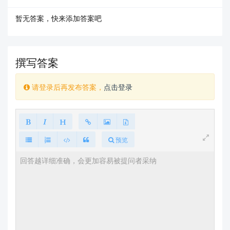
                    column: {

                        show: true,

暂无答案，快来添加答案吧
                        formatter: (context) => {

                            if (context.row.contr
act_file && context.row.contract_file !== 'null' 
&& context.row.contract_file !== '') {

撰写答案
                                return `<a href
="${context.row.contract_file}" target="_blank">
下载文件</a>`;

请登录后再发布答案，
点击登录
                            }

                            return '-';

                        },

                    },
预览