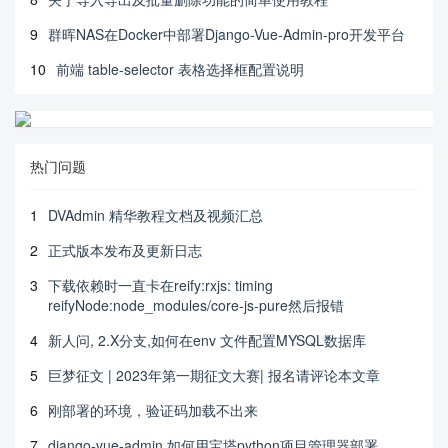
9
群晖NAS在Docker中部署Django-Vue-Admin-pro开发平台
10
前端 table-selector 表格选择框配置说明
热门问题
1
DVAdmin 精华教程文档及视频汇总
2
正式版本发布及更新日志
3
下载依赖时一直卡在reify:rxjs: timing
reifyNode:node_modules/core-js-pure然后报错
4
新人问, 2.X分支,如何在env 文件配置MYSQL数据库
5
巨梦征文 | 2023年第一期征文大赛| 报名请评论本文章
6
刚部署的环境，验证码加载不出来
7
django-vue-admin 如何用宝塔python项目管理器部署